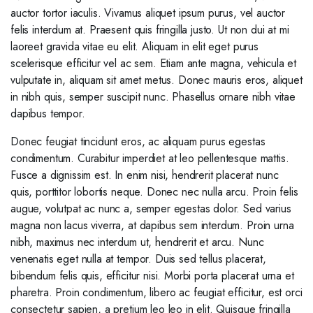
auctor tortor iaculis. Vivamus aliquet ipsum purus, vel auctor
felis interdum at. Praesent quis fringilla justo. Ut non dui at mi
laoreet gravida vitae eu elit. Aliquam in elit eget purus
scelerisque efficitur vel ac sem. Etiam ante magna, vehicula et
vulputate in, aliquam sit amet metus. Donec mauris eros, aliquet
in nibh quis, semper suscipit nunc. Phasellus ornare nibh vitae
dapibus tempor.
Donec feugiat tincidunt eros, ac aliquam purus egestas
condimentum. Curabitur imperdiet at leo pellentesque mattis.
Fusce a dignissim est. In enim nisi, hendrerit placerat nunc
quis, porttitor lobortis neque. Donec nec nulla arcu. Proin felis
augue, volutpat ac nunc a, semper egestas dolor. Sed varius
magna non lacus viverra, at dapibus sem interdum. Proin urna
nibh, maximus nec interdum ut, hendrerit et arcu. Nunc
venenatis eget nulla at tempor. Duis sed tellus placerat,
bibendum felis quis, efficitur nisi. Morbi porta placerat urna et
pharetra. Proin condimentum, libero ac feugiat efficitur, est orci
consectetur sapien, a pretium leo leo in elit. Quisque fringilla