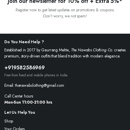
Join our newsletter for 10% off + Extra 5%*
Register now to get latest updates on promotions & coupons.
Don’t worry, we not spam!
Do You Need Help ?
Established in 2017 by Gaurrang Mehta,
The Nawabs Clothing Co.
creates
premium, story-driven outfits that blend tradition with modern elegance.
+919582586969
Free from fixed and mobile phones in India.
Email: thenawabclothing@gmail.com
Call Center hours
Mon-Sun 11:00-21:00 hrs
Let Us Help You
Shop
Your Orders